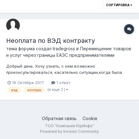
СОРТИРОВКА
Неоплата по ВЭД контракту
тема форума создал
tradegross
в
Перемещение товаров
и услуг через границы ЕАЭС предпринимателями
Добрый день. Хочу узнать, с кем возможно
проконсультироваться, касательно ситуации,когда была
проведена отгрузка оборудования из Украины в Казахстан, а
19 Октября 2017
1 ответ
остаток оплаты компания покупатель так и не перечисляет.
(и еще 2 )
вэд
контрак
Имеет ли смысл судиться, насколько это затратно,
возможно есть компании с опытом таких дел...
Обратная связь
Cookie
ТОО "Компания ЮрИнфо"
Powered by Invision Community