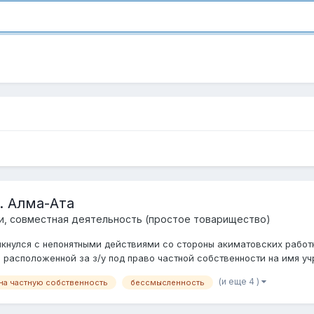
. Алма-Ата
и, совместная деятельность (простое товарищество)
кнулся с непонятными действиями со стороны акиматовских работн
расположенной за з/у под право частной собственности на имя учр
(и еще 4 )
 на частную собственность
бессмысленность