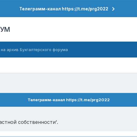
Телеграмм-канал https://t.me/prg2022
РУМ
 на архив Бухгалтерского форума
Телеграмм-канал https://t.me/prg2022
астной собственности'.