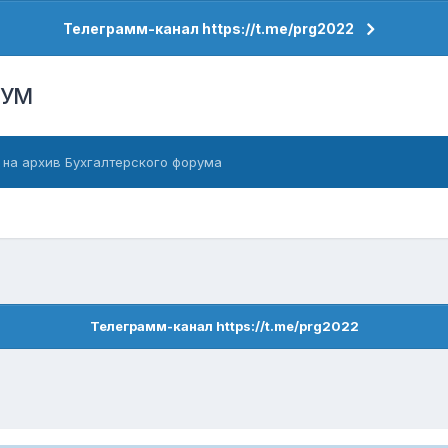
Телеграмм-канал https://t.me/prg2022
РУМ
 на архив Бухгалтерского форума
Телеграмм-канал https://t.me/prg2022