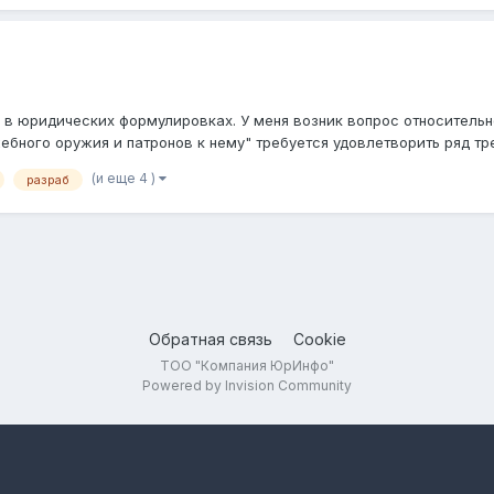
 в юридических формулировках. У меня возник вопрос относитель
бного оружия и патронов к нему" требуется удовлетворить ряд треб
(и еще 4 )
разраб
Обратная связь
Cookie
ТОО "Компания ЮрИнфо"
Powered by Invision Community