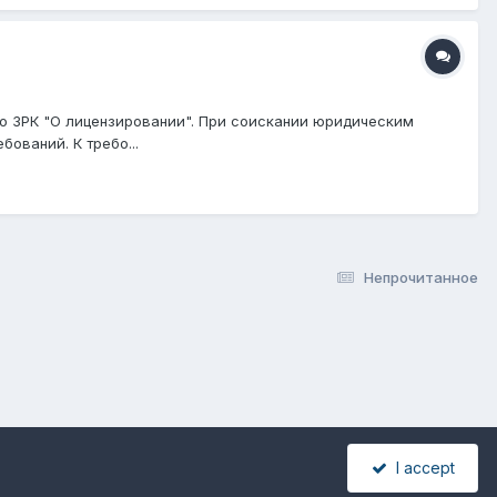
но ЗРК "О лицензировании". При соискании юридическим
ований. К требо...
Непрочитанное
I accept