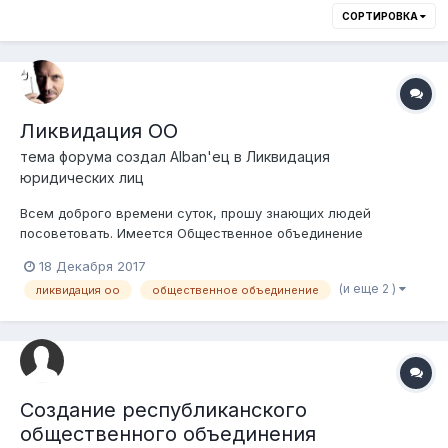
СОРТИРОВКА
Ликвидация ОО
тема форума создал
Alban'ец
в
Ликвидация
юридических лиц
Всем доброго времени суток, прошу знающих людей
посоветовать. Имеется Общественное объединение
инвалидов, в списке инициаторов умерли два или три
18 Декабря 2017
человека, из числа умерших числится еще и председатель. Я
(и еще 2 )
ликвидация оо
общественное объединение
сам тоже являюсь инициатором этого общества, но после
кончины выше названных людей, желающих про...
Создание республиканского
общественного объединения