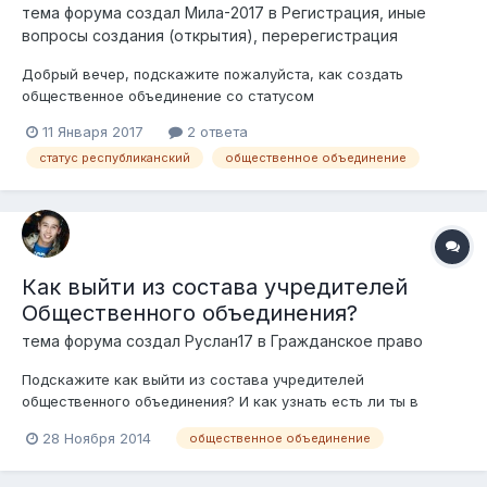
тема форума создал
Мила-2017
в
Регистрация, иные
вопросы создания (открытия), перерегистрация
Добрый вечер, подскажите пожалуйста, как создать
общественное объединение со статусом
«Республиканское»? Согласно статье 7 ЗРК «Об
11 Января 2017
2 ответа
общественных объединениях», к республиканским
статус республиканский
общественное объединение
общественным объединениям относятся объединения,
имеющие свои структурные подразделения (филиалы и
представит...
Как выйти из состава учредителей
Общественного объединения?
тема форума создал
Руслан17
в
Гражданское право
Подскажите как выйти из состава учредителей
общественного объединения? И как узнать есть ли ты в
составе учредителей на данный момент или нет? (может
28 Ноября 2014
общественное объединение
исключили как - нибудь)