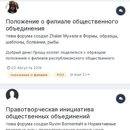
Положение о филиале общественного
объединения
тема форума создал
Zhalair Мухали
в
Формы, образцы,
шаблоны, болванки, рыбы
Добрый день! Прошу коллег поделиться с образцом
положения о филиале республиканского общественного
объединения. Если есть у кого, скиньте пжлс на мыло
22 Августа 2014
Adenov80@mail.ru или в личку. Заранее благодарю!
(и еще 2 )
положение о филиале
РОО
Правотворческая инициатива
общественных объединений
тема форума создал
Ruvim Bormentahl
в
Нормативные
правовые акты, правотворческая деятельность