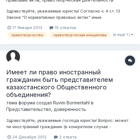
Здравствуйте, уважаемые юристы! Согласно ч. 4 ст. 13
Закона "О нормативных правовых актах" иные
государственные органы, организации и граждане вправе
17 Января 2013
15 ответов
вносить предложения по разработке нормативных правовых
(и еще 1 )
правотворчество
правотворческая инициатива
актов или передавать на рассмотрение уполномоченных
органов инициативные проекты таких актов...
Имеет ли право иностранный
гражданин быть представителем
казахстанского Общественного
объединения?
тема форума создал
Ruvim Bormentahl
в
Представительство, доверенность
Здравствуйте, уважаемые господа юристы! Вопрос: может
ли иностранный гражданин (в конкретном случае -
гражданин РФ) быть представителем казахстанского
24 Декабря 2012
2 ответа
общественного объединения? Для уточнения вопроса