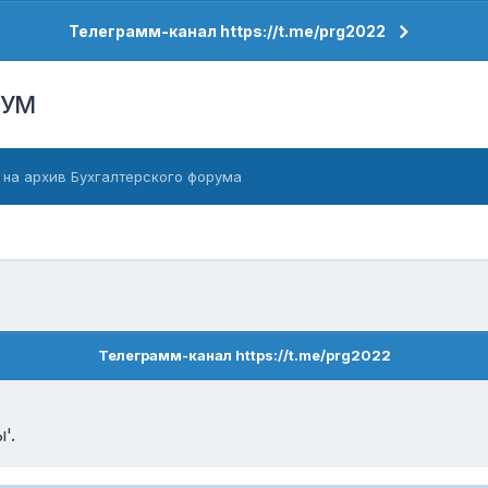
Телеграмм-канал https://t.me/prg2022
РУМ
 на архив Бухгалтерского форума
Телеграмм-канал https://t.me/prg2022
'.