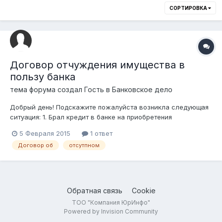
СОРТИРОВКА
Договор отчуждения имущества в
пользу банка
тема форума создал Гость в
Банковское дело
Добрый день! Подскажите пожалуйста возникла следующая
ситуация: 1. Брал кредит в банке на приобретения
недвижимости, погашение производил без просрочек!
5 Февраля 2015
1 ответ
Теперь стал не платежеспобен, готов передать залоговое
Договор об
отсутпном
имущество на баланс банка в пользу погашения моих
обязательств. Хочу заключить договор...
Обратная связь
Cookie
ТОО "Компания ЮрИнфо"
Powered by Invision Community