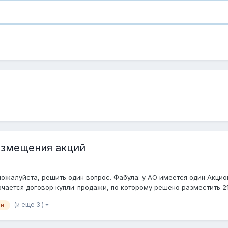
азмещения акций
пожалуйста, решить один вопрос. Фабула: у АО имеется один Акци
ается договор купли-продажи, по которому решено разместить 210
(и еще 3 )
фн