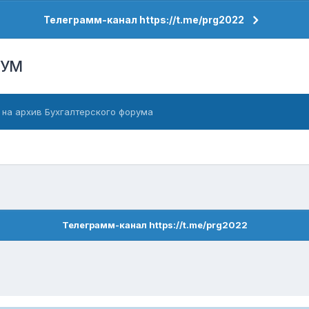
Телеграмм-канал https://t.me/prg2022
РУМ
 на архив Бухгалтерского форума
Телеграмм-канал https://t.me/prg2022