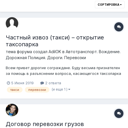
СОРТИРОВКА
Частный извоз (такси) – открытие
таксопарка
тема форума создал
AdilOK
в
Автотранспорт. Вождение.
Дорожная Полиция. Дороги. Перевозки
Всем привет дорогие сограждане. Буду весьма признателен
за помощь в разъяснении вопроса, касающегося таксопарка
и диспетчерской службы. Для того чтобы легально
5 Июня 2019
2 ответа
заниматься частным извозом, таксисту необходимо
(и еще 1 )
такси
перевозки
зарегистрироваться в качестве индивидуального
предпринимателя и подать уведомление в ак...
Договор перевозки грузов