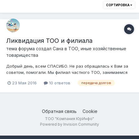
СОРТИРОВКА
Ликвидация ТОО и филиала
тема форума создал
Сана
в
ТОО, иные хозяйственные
товарищества
Добрый день, всем СПАСИБО. Не раз обращалась к Вам за
советом, помогали. Мы филиал частного ТОО, занимаемся
оптовой и розничной торговлей. На данный момент
23 Мая 2016
10 ответов
передача долгов
руководство приняло решение о ликвидации ТОО и филиала.
Так как ТОО занимается торговлей, с некоторыми
Покупателями на основании Договора име...
Обратная связь
Cookie
ТОО "Компания ЮрИнфо"
Powered by Invision Community