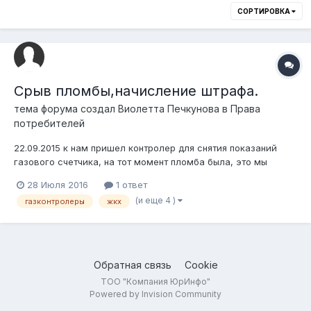
СОРТИРОВКА
Срыв пломбы,начисление штрафа.
тема форума создал
Виолетта Печкунова
в
Права
потребителей
22.09.2015 к нам пришел контролер для снятия показаний
газового счетчика, на тот момент пломба была, это мы
можем подтвердить, так как незадолго до этого мой муж с
28 Июля 2016
1 ответ
сыном белили дом и в этом им помогали соседи. Контролер
(и еще 4 )
газконтролеры
жкх
проверив счетчик ушла - замечаний не было. 23 числа,
утром к нам приехала аварий...
Обратная связь
Cookie
ТОО "Компания ЮрИнфо"
Powered by Invision Community