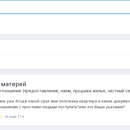
 матерей
тношения (предоставление, наем, продажа жилья, частный сек
ане уже 4год.в какой срок мне положена квартира и какие докумен
новникам с простыми людьми поступать?или это Ваши указания?
(и еще 2 )