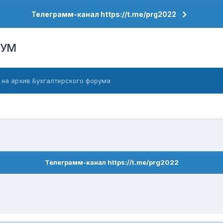
Телеграмм-канал https://t.me/prg2022
РУМ
 на архив Бухгалтерского форума
Телеграмм-канал https://t.me/prg2022