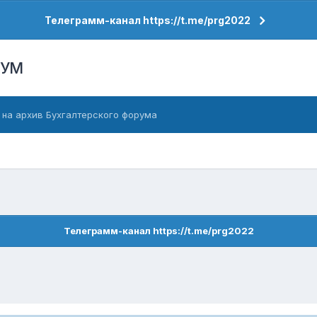
Телеграмм-канал https://t.me/prg2022
РУМ
 на архив Бухгалтерского форума
Телеграмм-канал https://t.me/prg2022