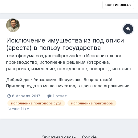
СОРТИРОВКА
Исключение имущества из под описи
(ареста) в пользу государства
тема форума создал
multiprovaider
в
Исполнительное
производство, исполнение решения (отсрочка,
рассрочка, изменение, немедленное, поворот), исп. лист
Добрый день Уважаемые Форумчане! Вопрос такой!
Приговор суда за мошенничество, в приговоре ограничение
свободы и конфискация имущества в пользу государства.
6 Апреля 2017
1 ответ
Гражданского иска от заявителя не поступало
исполнение приговора суда
исполнение приговора
(материальный ущерб не нанесен) По амнистии освобожден
(и еще 11 )
из под ограничения. Исполнительное прои...
Обратная связь
Cookie