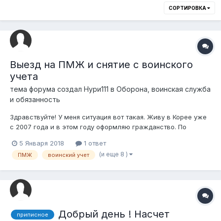
СОРТИРОВКА
Выезд на ПМЖ и снятие с воинского
учета
тема форума создал
Нури111
в
Оборона, воинская служба
и обязанность
Здравствуйте! У меня ситуация вот такая. Живу в Корее уже
с 2007 года и в этом году оформляю гражданство. По
закону, необходимо оформить отказ от гражданства
5 Января 2018
1 ответ
Казахстана, чтобы получить Корейское. А для отказа,
(и еще 8 )
ПМЖ
воинский учет
необходимо предоставить паспорт с печатью разрешения на
выезд на ПМЖ....
Добрый день ! Насчет
приписное