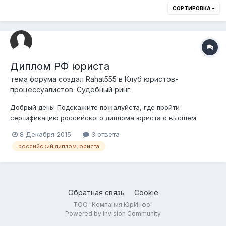
СОРТИРОВКА
Диплом РФ юриста
тема форума создал
Rahat555
в
Клуб юристов-
процессуалистов. Судебный ринг.
Добрый день! Подскажите пожалуйста, где пройти
сертификацию российского диплома юриста о высшем
образований в Казахстане, т.к. при поступлений на
8 Декабря 2015
3 ответа
гос.службу в корпус "Б", сдал документы на конкурс, а они
российский диплом юриста
требуют к диплому сертификат, даже не могу понять что за
сертификат.
Обратная связь
Cookie
ТОО "Компания ЮрИнфо"
Powered by Invision Community