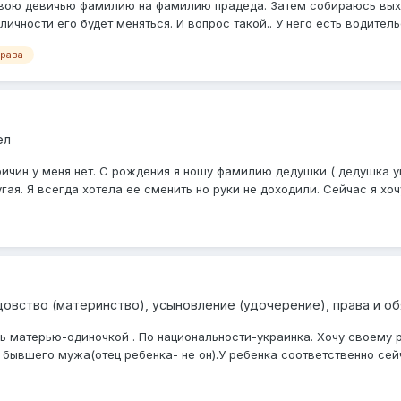
 свою девичью фамилию на фамилию прадеда. Затем собираюсь вых
чности его будет меняться. И вопрос такой.. У него есть водительс
права
ел
ичин у меня нет. С рождения я ношу фамилию дедушки ( дедушка у
гая. Я всегда хотела ее сменить но руки не доходили. Сейчас я хочу
цовство (материнство), усыновление (удочерение), права и о
 матерью-одиночкой . По национальности-украинка. Хочу своему р
бывшего мужа(отец ребенка- не он).У ребенка соответственно сейч