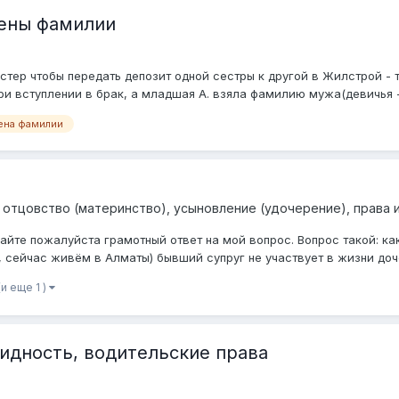
мены фамилии
тер чтобы передать депозит одной сестры к другой в Жилстрой - т
и вступлении в брак, а младшая А. взяла фамилию мужа(девичья -.
ена фамилии
 отцовство (материнство), усыновление (удочерение), права 
айте пожалуйста грамотный ответ на мой вопрос. Вопрос такой: к
, сейчас живём в Алматы) бывший супруг не участвует в жизни доче
(и еще 1 )
идность, водительские права