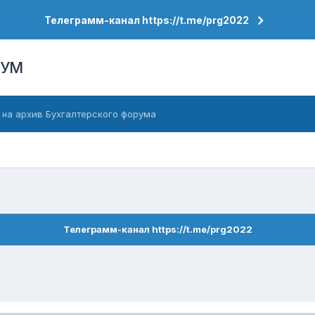
Телеграмм-канал https://t.me/prg2022
РУМ
 на архив Бухгалтерского форума
Телеграмм-канал https://t.me/prg2022