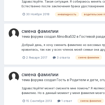
Здравствуйте. Такая ситуация. Я собираюсь менять
Естественно после заключения брака удостоверение ли
30 Ноября 2018
инвалидность
водительские 
смена фамилии
тема форума создал
Alino4ka532
в
Гостевой разд
Добрый день, я хочу сменить фамилию но весомых пр
нравилась, так как у всех членов моей семьи она дру
2 Января 2017
3 ответа
смена фамилии
смена фамилии
тема форума создал Гость в
Родители и дети, от
Здравствуйте! может сможете мне помочь? Я являюсь
фамилию. Но в данный момент у меня фамилия моего 
15 Сентября 2013
1 ответ
смена фамилии