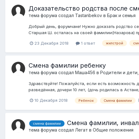
Доказательство родства после с
тема форума создал
Tastanbekov
в
Брак и семья
Добрый день, форумчане! Нужно доказать родство сес
Старшая Ш. осталась на своей фамилии(Назарова) пр
23 Декабря 2018
1 ответ
жилстрой
см
Смена фамилии ребенку
тема форума создал
Маша456
в
Родители и дети,
Здравствуйте! Пожалуйста, если есть возможность д
разведённая, дочери 10 лет, (дочь родилась в Астане
10 Декабря 2018
Ребенок
Смена фамилии
Смена фамилии, инвал
смена фамилии
тема форума создал
Легат
в
Общие положения