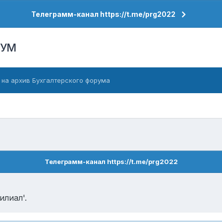
Телеграмм-канал https://t.me/prg2022
РУМ
 на архив Бухгалтерского форума
Телеграмм-канал https://t.me/prg2022
илиал'.