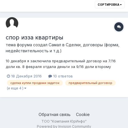
СОРТИРОВКА
cпор изза квартиры
тема форума создал
Cамал
в
Сделки, договоры (форма,
недействительность и т.д.)
10 декабря я заключила предварительный договор на 7/16
доли кв. 8 февраля отдала деньги за 9/16 доли второму
хозяйну. когда пошли к нотариусу там стоит обременение
18 Декабря 2016
10 ответов
долг первого хозяина. она брала задаток и не отдала его и
сделка купли продажи задаток
предварительный договор
не заключила с ним сделку а совершила сделку с нами.
(и еще 4 )
теперь тот кто дал задато...
Обратная связь
Cookie
ТОО "Компания ЮрИнфо"
Powered by Invision Community