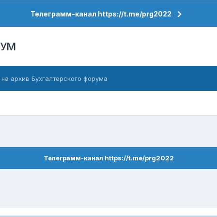
Телеграмм-канал https://t.me/prg2022
РУМ
 на архив Бухгалтерского форума
Телеграмм-канал https://t.me/prg2022