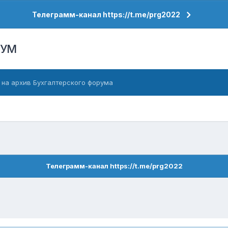
Телеграмм-канал https://t.me/prg2022
РУМ
 на архив Бухгалтерского форума
Телеграмм-канал https://t.me/prg2022