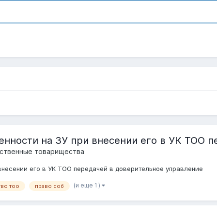
енности на ЗУ при внесении его в УК ТОО 
йственные товарищества
внесении его в УК ТОО передачей в доверительное управление
(и еще 1 )
тво тоо
право соб