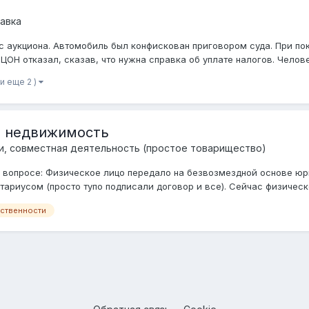
авка
 аукциона. Автомобиль был конфискован приговором суда. При пок
ЦОН отказал, сказав, что нужна справка об уплате налогов. Челове
(и еще 2 )
а недвижимость
и, совместная деятельность (простое товарищество)
вопросе: Физическое лицо передало на безвозмездной основе юр
ариусом (просто тупо подписали договор и все). Сейчас физическое
ственности