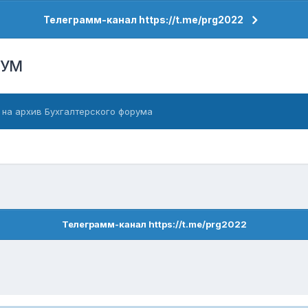
Телеграмм-канал https://t.me/prg2022
РУМ
 на архив Бухгалтерского форума
Телеграмм-канал https://t.me/prg2022