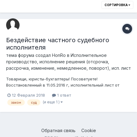
СОРТИРОВКА
Бездействие частного судебного
исполнителя
тема форума создал
HonRo
в
Исполнительное
производство, исполнение решения (отсрочка,
рассрочка, изменение, немедленное, поворот), исп. лист
Товарищи, юристы-бухгалтеры! Посоветуете!
Восстановленный в 11.05.2016 г, исполнительный лист от
11.11.2009 г «о взыскание з/платы и ИЛ о взыскание пени за
12 Февраля 2018
1 ответ
задержки з/п », до сих пор находится у ЧСИ. Обращался в
(и еще 1 )
закон
суд
прокуратуру, а оттуда, направили в департамент юстиции г
Астана. В ответном письме гов...
Обратная связь
Cookie