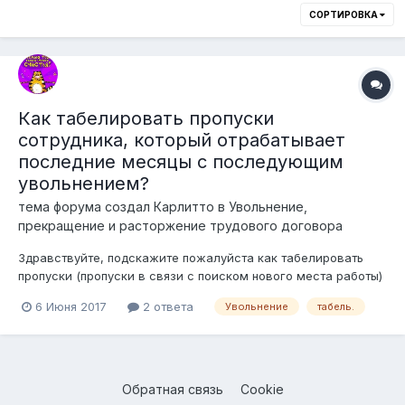
СОРТИРОВКА
Как табелировать пропуски
сотрудника, который отрабатывает
последние месяцы с последующим
увольнением?
тема форума создал
Карлитто
в
Увольнение,
прекращение и расторжение трудового договора
Здравствуйте, подскажите пожалуйста как табелировать
пропуски (пропуски в связи с поиском нового места работы)
сотрудника, который дорабатывает последние 2 месяца и
6 Июня 2017
2 ответа
Увольнение
табель.
уходит. Расторжение трудового договора по инициативе
работника.? Заранее благодарю!
Обратная связь
Cookie