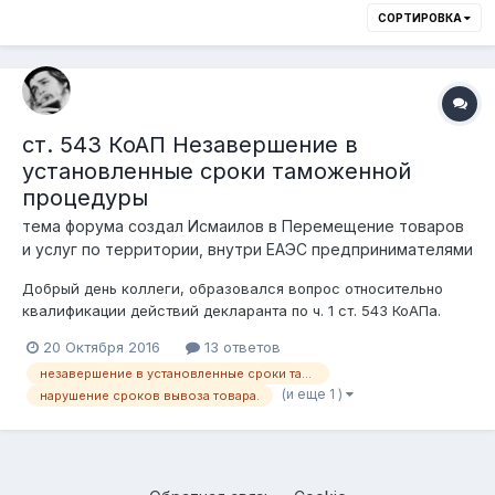
СОРТИРОВКА
ст. 543 КоАП Незавершение в
установленные сроки таможенной
процедуры
тема форума создал
Исмаилов
в
Перемещение товаров
и услуг по территории, внутри ЕАЭС предпринимателями
Добрый день коллеги, образовался вопрос относительно
квалификации действий декларанта по ч. 1 ст. 543 КоАПа.
Суть: юридическим лицом товар помещен под процедуру
20 Октября 2016
13 ответов
таможенный склад (импорт 70) 12.07.2016 года с заявленным
незавершение в установленные сроки таможенной процедуры адм ответственность
сроком хранения 12.07.2019. Далее 23.09.2016 года
(и еще 1 )
нарушение сроков вывоза товара.
оформляется процедура вып...