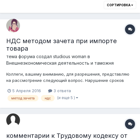
СОРТИРОВКА
НДС методом зачета при импорте
товара
тема форума создал
studious woman
в
Внешнеэкономическая деятельность и таможня
Коллеги, вашему вниманию, для разрешения, представляю
на рассмотрение следующий вопрос. Нарушение сроков
уплаты таможенных платежей, налогов, специальных,
5 Апреля 2016
3 ответа
антидемпинговых, компенсационных пошлин влечет
(и еще 5 )
метод зачета
ндс
административную ответственность, предусмотренную
ст.555 КоАП РК. Однако имеет ли место...
комментарии к Трудовому кодексу от