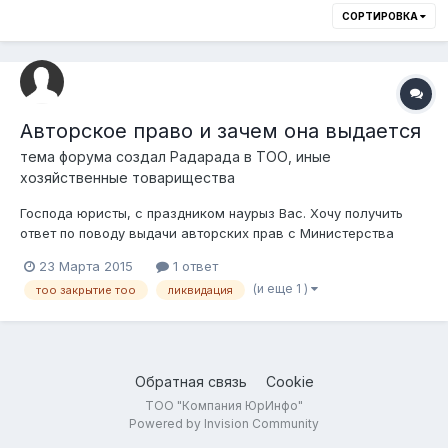
СОРТИРОВКА
Авторское право и зачем она выдается
тема форума создал
Радарада
в
ТОО, иные
хозяйственные товарищества
Господа юристы, с праздником наурыз Вас. Хочу получить
ответ по поводу выдачи авторских прав с Министерства
юстиции. В 2012 году придумала программу, взаимной
23 Марта 2015
1 ответ
помощи, где участники могут с помощью программы
(и еще 1 )
тоо закрытие тоо
ликвидация
получить жилье в порядке очереди регистрации. Уже третий
год работаю на территории РК откры...
Обратная связь
Cookie
ТОО "Компания ЮрИнфо"
Powered by Invision Community