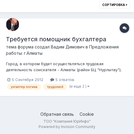
СОРТИРОВКА
Требуется помощник бухгалтера
тема форума создал
Вадим Димович
в
Предложения
работы: г.Алматы
Город, в котором будет осуществляться трудовая
деятельность соискателя - Алматы (район БЦ "Нурлытау");
Предполагаемая должность соискателя - помощник
5 Сентября 2012
5 ответов
бухгалтера (кассир), с перспективами (бухгалтер, главный
(и еще 2 )
ухгалтер логика
трудолюб
бухгалтер); Навыки, умения и знания, которы должны быть у
соискателя - знание логики, отлич...
Обратная связь
Cookie
ТОО "Компания ЮрИнфо"
Powered by Invision Community