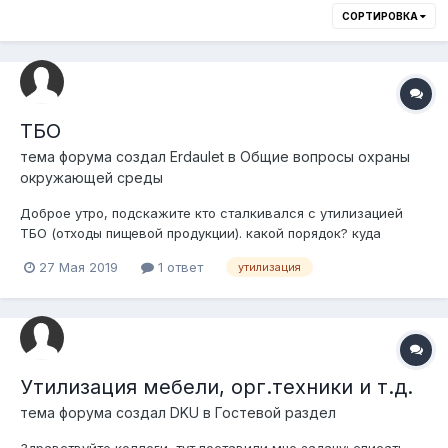
СОРТИРОВКА
ТБО
тема форума создал
Erdaulet
в
Общие вопросы охраны
окружающей среды
Доброе утро, подскажите кто сталкивался с утилизацией
ТБО (отходы пищевой продукции). какой порядок? куда
обращаться?
27 Мая 2019
1 ответ
утилизация
Утилизация мебели, орг.техники и т.д.
тема форума создал
DKU
в
Гостевой раздел
Здравствуйте коллеги, тут поставили мне задачу: списать