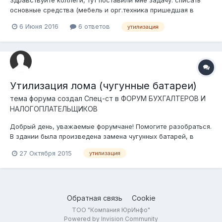
основные средства (мебель и орг.техника пришедшая в
негодность). Хотел посоветоваться правильно ли я понимаю,
6 Июня 2016
6 ответов
утилизация
что эти основные средства это коммунальные отходы (а
именно ТБО) согласно подпунктам 15), 78) ,79) ст. 1
Экологического Кодекса Р...
Утилизация лома (чугунные батареи)
тема форума создал
Спец-ст
в
ФОРУМ БУХГАЛТЕРОВ И
НАЛОГОПЛАТЕЛЬЩИКОВ
Добрый день, уважаемые форумчане! Помогите разобраться.
В здании была произведена замена чугунных батарей, в
проектно-сметной документации заложен вид работ как
27 Октября 2015
утилизация
"Вывоз строительного мусора" , в объем которого и входят
старые батареи. По идее старые чугунные батареи уже на
совести подрядчика, то есть...
Обратная связь
Cookie
ТОО "Компания ЮрИнфо"
Powered by Invision Community