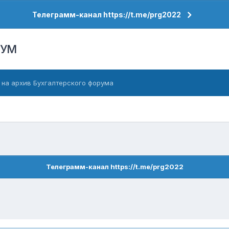
Телеграмм-канал https://t.me/prg2022
РУМ
 на архив Бухгалтерского форума
Телеграмм-канал https://t.me/prg2022