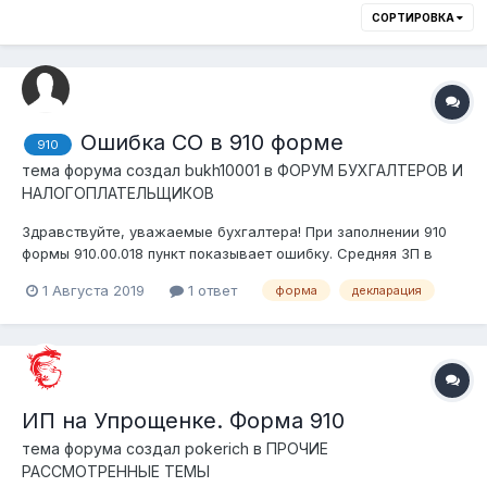
СОРТИРОВКА
Ошибка СО в 910 форме
910
тема форума создал
bukh10001
в
ФОРУМ БУХГАЛТЕРОВ И
НАЛОГОПЛАТЕЛЬЩИКОВ
Здравствуйте, уважаемые бухгалтера! При заполнении 910
формы 910.00.018 пункт показывает ошибку. Средняя ЗП в
нашем ТОО 321,250 тг. Так как официальная зарплата
1 Августа 2019
1 ответ
форма
декларация
директора 600,000, а бухгалтера 42500. Так как ЗП
директора превышает 25МРП (297 500тг), СО оплачивали по
максимальному доходу...
ИП на Упрощенке. Форма 910
тема форума создал
pokerich
в
ПРОЧИЕ
РАССМОТРЕННЫЕ ТЕМЫ