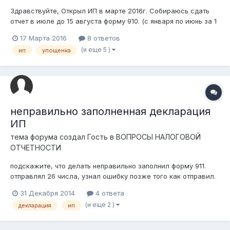
Здравствуйте, Открыл ИП в марте 2016г. Собираюсь сдать
отчет в июле до 15 августа форму 910. (с января по июнь за 1
квартал) Доходы по месяцам: 1)март-190000 190 000 ( СН = 2
17 Марта 2016
8 ответов
850, СО = 9 500 ) 2)апрель-470000 228 590 ( СН = 7 050, СО =
(и еще 5 )
ип
упощенка
11 430 ) 3)май - 470000 228 590 (...
неправильно заполненная декларация
ИП
тема форума создал Гость в
ВОПРОСЫ НАЛОГОВОЙ
ОТЧЕТНОСТИ
подскажите, что делать неправильно заполнил форму 911.
отправлял 26 числа, узнал ошибку позже того как отправил.
думал отзовут с ошибкой и заполню по новой, но уже 31
31 Декабря 2014
4 ответа
число и до сих пор стоит статус "принята" что в данном
(и еще 2 )
декларация
ип
случае делать? самому отзывать? "дополнительную"
отправлять?