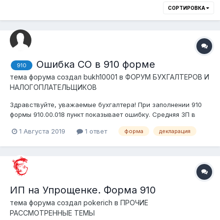
СОРТИРОВКА
Ошибка СО в 910 форме
910
тема форума создал
bukh10001
в
ФОРУМ БУХГАЛТЕРОВ И
НАЛОГОПЛАТЕЛЬЩИКОВ
Здравствуйте, уважаемые бухгалтера! При заполнении 910
формы 910.00.018 пункт показывает ошибку. Средняя ЗП в
нашем ТОО 321,250 тг. Так как официальная зарплата
1 Августа 2019
1 ответ
форма
декларация
директора 600,000, а бухгалтера 42500. Так как ЗП
директора превышает 25МРП (297 500тг), СО оплачивали по
максимальному доходу...
ИП на Упрощенке. Форма 910
тема форума создал
pokerich
в
ПРОЧИЕ
РАССМОТРЕННЫЕ ТЕМЫ