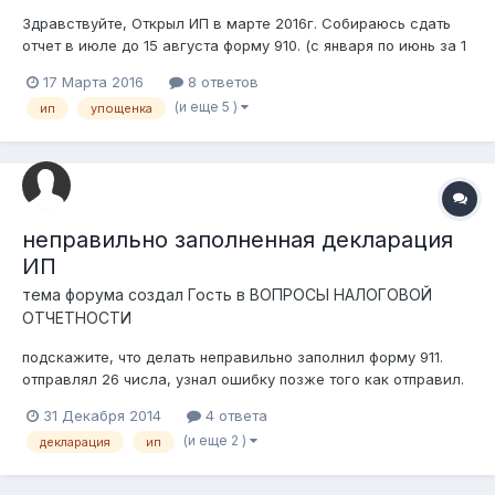
Здравствуйте, Открыл ИП в марте 2016г. Собираюсь сдать
отчет в июле до 15 августа форму 910. (с января по июнь за 1
квартал) Доходы по месяцам: 1)март-190000 190 000 ( СН = 2
17 Марта 2016
8 ответов
850, СО = 9 500 ) 2)апрель-470000 228 590 ( СН = 7 050, СО =
(и еще 5 )
ип
упощенка
11 430 ) 3)май - 470000 228 590 (...
неправильно заполненная декларация
ИП
тема форума создал Гость в
ВОПРОСЫ НАЛОГОВОЙ
ОТЧЕТНОСТИ
подскажите, что делать неправильно заполнил форму 911.
отправлял 26 числа, узнал ошибку позже того как отправил.
думал отзовут с ошибкой и заполню по новой, но уже 31
31 Декабря 2014
4 ответа
число и до сих пор стоит статус "принята" что в данном
(и еще 2 )
декларация
ип
случае делать? самому отзывать? "дополнительную"
отправлять?