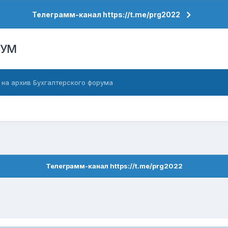
Телеграмм-канал https://t.me/prg2022
РУМ
 на архив Бухгалтерского форума
Телеграмм-канал https://t.me/prg2022