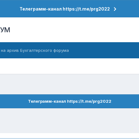
Телеграмм-канал https://t.me/prg2022
РУМ
 на архив Бухгалтерского форума
Телеграмм-канал https://t.me/prg2022