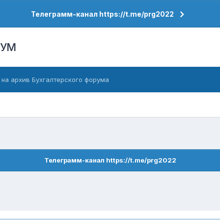
Телеграмм-канал https://t.me/prg2022
РУМ
 на архив Бухгалтерского форума
Телеграмм-канал https://t.me/prg2022