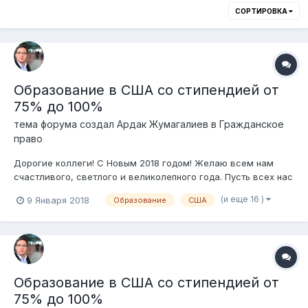
СОРТИРОВКА
Образование в США со стипендией от
75% до 100%
тема форума создал
Ардак Жумагалиев
в
Гражданское
право
Дорогие коллеги! С Новым 2018 годом! Желаю всем нам
счастливого, светлого и великолепного года. Пусть всех нас
переполняет жажда новых свершений, а энергия созидания
(и еще 16 )
9 Января 2018
Образование
США
заставляет двигать горы! Позвольте сообщить о продлении
срока подачи заявок на LL.M программу c гарантированной
100% и 75 % стипе...
Образование в США со стипендией от
75% до 100%