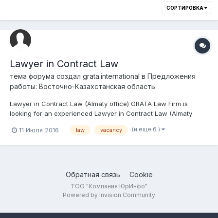
СОРТИРОВКА
Lawyer in Contract Law
тема форума создал
grata.international
в
Предложения
работы: Восточно-Казахстанская область
Lawyer in Contract Law (Almaty office) GRATA Law Firm is
looking for an experienced Lawyer in Contract Law (Almaty
office). Requirements: strong academic track record (local
(и еще 6 )
11 Июля 2016
law
vacancy
diploma from a well-regarded university, preferably from al-
Farabi Kazakh National University, KazGUU,...
Обратная связь
Cookie
ТОО "Компания ЮрИнфо"
Powered by Invision Community