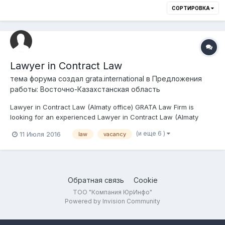
СОРТИРОВКА
Lawyer in Contract Law
тема форума создал
grata.international
в
Предложения
работы: Восточно-Казахстанская область
Lawyer in Contract Law (Almaty office) GRATA Law Firm is
looking for an experienced Lawyer in Contract Law (Almaty
office). Requirements: strong academic track record (local
(и еще 6 )
11 Июля 2016
law
vacancy
diploma from a well-regarded university, preferably from al-
Farabi Kazakh National University, KazGUU,...
Обратная связь
Cookie
ТОО "Компания ЮрИнфо"
Powered by Invision Community