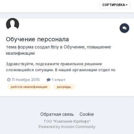
СОРТИРОВКА
Обучение персонала
тема форума создал
Ittriy
в
Обучение, повышение
квалификации
Здравствуйте, подскажите правильное решение
сложившейся ситуации. В нашей организации отдел по
управлению персоналом уведомил о том что: все работники
11 Ноября 2015
1 ответ
связанные с работами в электроустановках должны иметь
работа квалификация
разряды.
квалификационные удостоверения с указанием разряда, и
учиться они должны за свой счет, кто не х...
Обратная связь
Cookie
ТОО "Компания ЮрИнфо"
Powered by Invision Community