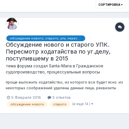
СОРТИРОВКА
обсуждение нового, старого, упк, пересмотр, надзор, кассация, ходатайство, ходатайства, дело, уголовное, верховный, суд, 445 ук, вина, форма, кнб
Обсуждение нового и старого УПК.
Пересмотр ходатайства по уг.делу,
поступившему в 2015
тема форума создал
Santa-Maria
в
Гражданское
судопроизводство, процессуальные вопросы
проще выложить ходатайство, из которого все будет ясно. из
некоторых соображений удалены данные лица, реквизиты
секретных документов: Генеральному Прокурору Республики
5 Февраля 2016
5 ответов
Казахстан А.К.Даулбаеву Адрес: 010000, г.Астана,
(и еще 14 )
обсуждение нового
старого
ул.Орынбор, 14 от осужденного Ходатайство о принесении
Пр...