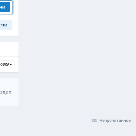
ова
иска
РОВКА
здел.
Непрочитанное