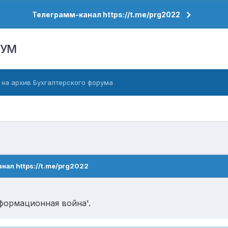
Телеграмм-канал https://t.me/prg2022
РУМ
 на архив Бухгалтерского форума
нал https://t.me/prg2022
нформационная война'.