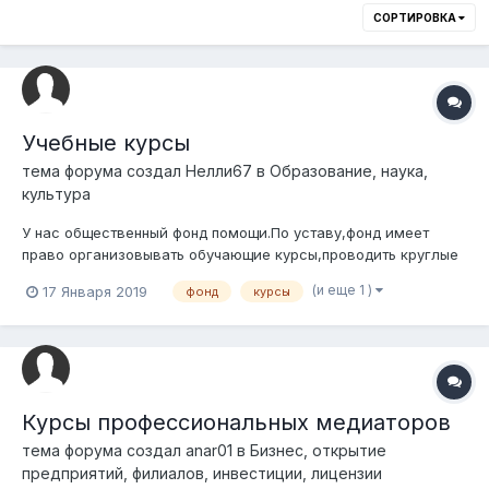
СОРТИРОВКА
Учебные курсы
тема форума создал
Нелли67
в
Образование, наука,
культура
У нас общественный фонд помощи.По уставу,фонд имеет
право организовывать обучающие курсы,проводить круглые
столы,семинары. Хотелось бы узнать.Нужна ли нам лицензия
(и еще 1 )
17 Января 2019
фонд
курсы
на открытие курсов сиделок или сестринских курсов по
уходу за пожилыми людьми ? Можем ли мы проводить их на
платной основе и имеем ли п...
Курсы профессиональных медиаторов
тема форума создал
anar01
в
Бизнес, открытие
предприятий, филиалов, инвестиции, лицензии