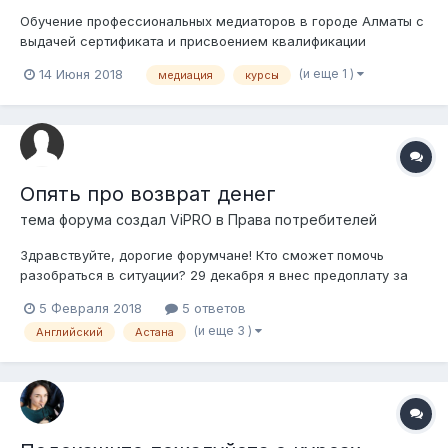
Обучение профессиональных медиаторов в городе Алматы с
выдачей сертификата и присвоением квалификации
профессиональный медиатор РК. На курсы обучения
(и еще 1 )
14 Июня 2018
медиация
курсы
медиаторов только 28 июня 2018 года действует
специальная скидка Данный курс разработан в соответствии
с Законом РК «О медиац...
Опять про возврат денег
тема форума создал
ViPRO
в
Права потребителей
Здравствуйте, дорогие форумчане! Кто сможет помочь
разобраться в ситуации? 29 декабря я внес предоплату за
курсы Английского. Сумма очень немаленькая, так как
5 Февраля 2018
5 ответов
обещали мега опытного преподавателя и гарантию
(и еще 3 )
Английский
Астана
результата. По договору старт курсов был определен на 20
января. По факту старт 2 раза перенос...