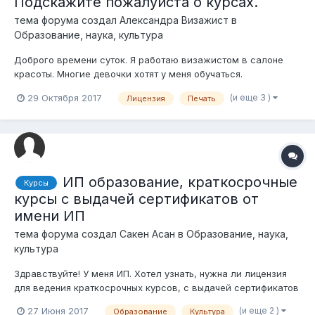
Подскажите пожалуйста о курсах.
тема форума создал
Александра Визажист
в
Образование, наука, культура
Доброго времени суток. Я работаю визажистом в салоне
красоты. Многие девочки хотят у меня обучаться.
Подскажите пожалуйста - что нужно что бы обучать
(и еще 3 )
29 Октября 2017
Лицензия
Печать
макияжу, и по оканчанию курсов выдавать сертификат !?
Нужна ли лицензия, печать и ИП?
ИП образование, краткосрочные
Курсы
курсы с выдачей сертификатов от
имени ИП
тема форума создал
Сакен Асан
в
Образование, наука,
культура
Здравствуйте! У меня ИП. Хотел узнать, нужна ли лицензия
для ведения краткосрочных курсов, с выдачей сертификатов
от имени ИП. Если нужна лицензия то где надо брать? И
(и еще 2 )
27 Июня 2017
Образование
Культура