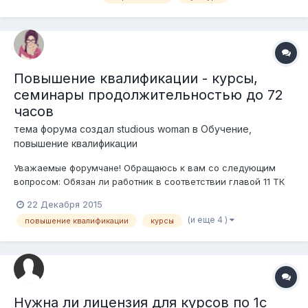
сколько займёт времени, сколько стоит? Какие документы
нужны для этого?
Повышение квалификации - курсы,
семинары продолжительностью до 72
часов
тема форума создал
studious woman
в
Обучение,
повышение квалификации
Уважаемые форумчане! Обращаюсь к вам со следующим
вопросом: Обязан ли работник в соответствии главой 11 ТК
РК заключать с работодателем договор на обучение и
22 Декабря 2015
указать в нем условия об отработке у работодателя, если за
(и еще 4 )
повышение квалификации
курсы
счет работодателя был направлен на обучение в другой
город РК на семинар или к...
Нужна ли лицензия для курсов по 1с