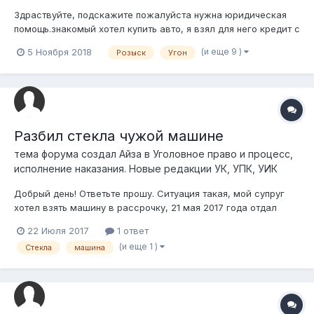
Здраствуйте, подскажите пожалуйста нужна юридическая
помощь.знакомый хотел купить авто, я взял для него кредит с
условием что он будет его оплачивать, начали искать
(и еще 9 )
5 Ноября 2018
Розыск
Угон
машину, получилось так что он взял мою же машину, так как
я в это время продавал, и он взял ее, она на российском
учете, оформленная на...
Разбил стекла чужой машине
тема форума создал
Айза
в
Уголовное право и процесс,
исполнение наказания. Новые редакции УК, УПК, УИК
Добрый день! Ответьте прошу. Ситуация такая, мой супруг
хотел взять машину в рассрочку, 21 мая 2017 года отдал
задаток 50 тысяч тенге, при этом основывался на доверии
22 Июля 2017
1 ответ
(так как человек который хотел дать машину был знакомым
(и еще 1 )
Стекла
машина
знакомого) (благо друг мужа записал передачу денег на
аудио зап...