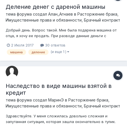
Деление денег с дареной машины
тема форума создал
Алан_Агнаев
в
Расторжение брака,
Имущественные права и обязанности, Брачный контракт
Добрый день. Вопрос такой. Мне была подарена машина от
отца, я хочу ее продать. При разводе данные деньги с
продажи даренного авто будут делиться между супругами
2 Июля 2017
30 ответов
или они остаются при мне?
(и еще 1 )
машина
деление
Наследство в виде машины взятой в
кредит
тема форума создал
МаринЭ
в
Расторжение брака,
Имущественные права и обязанности, Брачный контракт
Здравствуйте. У меня сложилась довольно сложная и
запутанная ситуация, которая зашла окончательно в тупик.