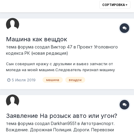
СОРТИРОВКА
Машина как вещдок
тема форума создал
Виктор 47
в
Проект Уголовного
кодекса РК (новая редакция)
Сын совершил кражу с друзьями и вывез запчасти от
мопеда на моей машине.Следователь признал машину
орудием преступления и изьял как вещдок.Отправил на
5 Июля 2019
машина
вещдок
стоянку.На предложения оставить под расписку он
отказался.Для вещдоков машина не представляет не каких
ценностей.Вину признает полностью.Машина как с...
Заявление На розыск авто или угон?
тема форума создал
Darkhan9551
в
Автотранспорт.
Вождение. Дорожная Полиция. Дороги. Перевозки