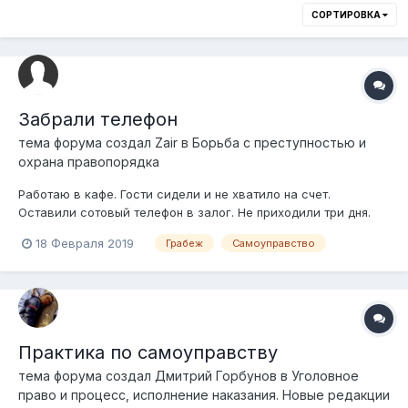
СОРТИРОВКА
Забрали телефон
тема форума создал
Zair
в
Борьба с преступностью и
охрана правопорядка
Работаю в кафе. Гости сидели и не хватило на счет.
Оставили сотовый телефон в залог. Не приходили три дня.
Потом я включил телефон и позвонили на ватсап девушка. Я
18 Февраля 2019
Грабеж
Самоуправство
все объяснил что оставили за 17000 тенге. Сказала выкуплю
и то что у нее украли. Договорились и я приехал отдать
ночью. Пришли с ней два...
Практика по самоуправству
тема форума создал
Дмитрий Горбунов
в
Уголовное
право и процесс, исполнение наказания. Новые редакции