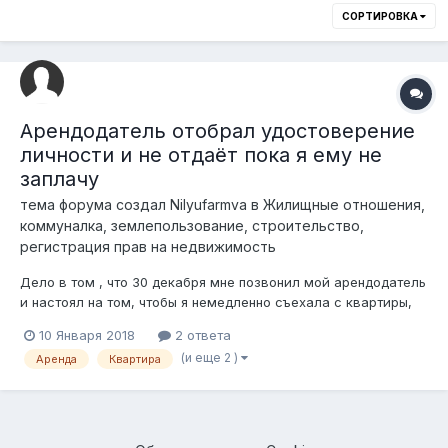
СОРТИРОВКА
Арендодатель отобрал удостоверение
личности и не отдаёт пока я ему не
заплачу
тема форума создал
Nilyufarmva
в
Жилищные отношения,
коммуналка, землепользование, строительство,
регистрация прав на недвижимость
Дело в том , что 30 декабря мне позвонил мой арендодатель
и настоял на том, чтобы я немедленно съехала с квартиры,
так как жена его выгнала, и ему негде теперь жить . Без
10 Января 2018
2 ответа
предупреждений и уведомлений заранее. Я вошла в его
(и еще 2 )
Аренда
Квартира
положение, и из-за праздников, нашла квартиру только к 9
числу. Позже, он при...