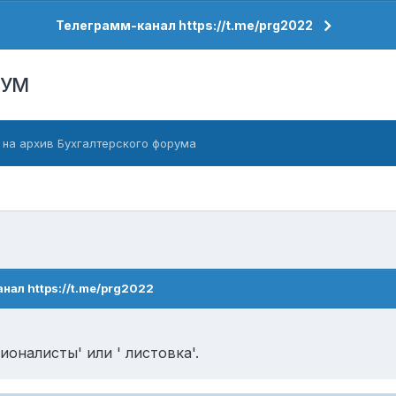
Телеграмм-канал https://t.me/prg2022
РУМ
 на архив Бухгалтерского форума
нал https://t.me/prg2022
ионалисты' или ' листовка'.