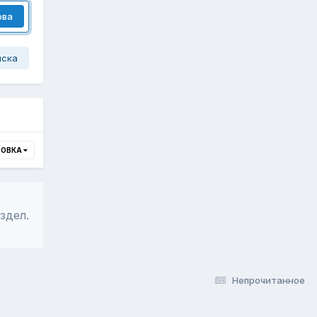
ова
иска
РОВКА
здел.
Непрочитанное