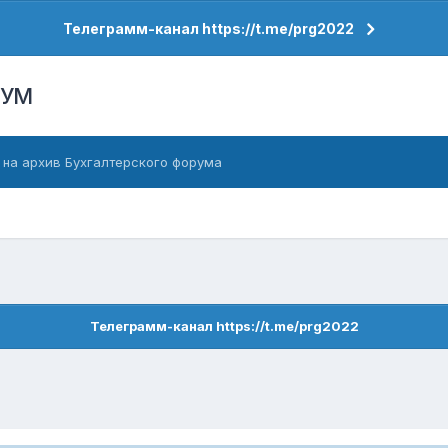
Телеграмм-канал https://t.me/prg2022
РУМ
 на архив Бухгалтерского форума
Телеграмм-канал https://t.me/prg2022