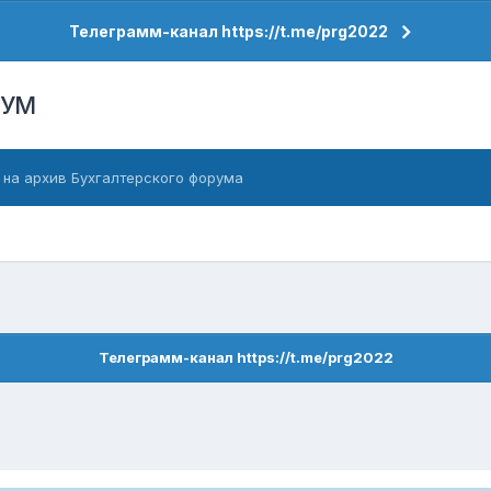
Телеграмм-канал https://t.me/prg2022
РУМ
 на архив Бухгалтерского форума
Телеграмм-канал https://t.me/prg2022