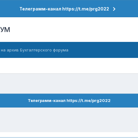
Телеграмм-канал https://t.me/prg2022
РУМ
 на архив Бухгалтерского форума
Телеграмм-канал https://t.me/prg2022