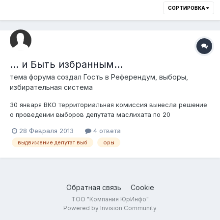
СОРТИРОВКА
... и Быть избранным...
тема форума создал Гость в
Референдум, выборы,
избирательная система
30 января ВКО территориальная комиссия вынесла решение
о проведении выборов депутата маслихата по 20
городскому округу г. Семей, вместо выбывшего. 27.02.2013г
28 Февраля 2013
4 ответа
я решила воспользоваться своим конституционным правом и
выдвижение депутат выб
оры
подала документы, как того требует ст.104 п 3
Конституционного Закона "О выборах в РК...
Обратная связь
Cookie
ТОО "Компания ЮрИнфо"
Powered by Invision Community