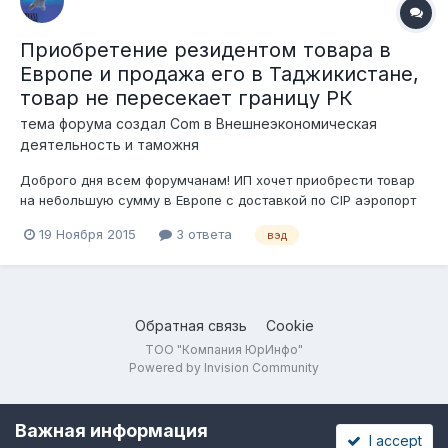
Приобретение резидентом товара в
Европе и продажа его в Таджикистане,
товар не пересекает границу РК
тема форума создал
Com
в
Внешнеэкономическая
деятельность и таможня
Доброго дня всем форумчанам! ИП хочет приобрести товар
на небольшую сумму в Европе с доставкой по CIP аэропорт
Душанбе и продать его Таджикской компании, которая сама
19 Ноября 2015
3 ответа
вэд
товар растоможит. Получается, здесь будет нужно
составлять два договора: с Европейской компанией и с
Таджикской? Как и по каким докум...
Обратная связь
Cookie
ТОО "Компания ЮрИнфо"
Powered by Invision Community
Важная информация
I accept