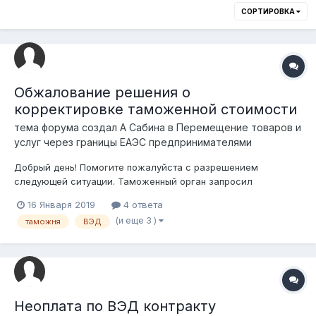
СОРТИРОВКА
Обжалование решения о
корректировке таможенной стоимости
тема форума создал
А Сабина
в
Перемещение товаров и
услуг через границы ЕАЭС предпринимателями
Добрый день! Помогите пожалуйста с разрешением
следующей ситуации. Таможенный орган запросил
дополнительные документы, дата регистрации декларации на
16 Января 2019
4 ответа
товары - 04.10.2018г., документы по факту были
(и еще 3 )
таможня
ВЭД
предоставлены 07.12.2018 г. , 05.12.2018 г. - вышло решение о
корректировке таможенной стоимости....
Неоплата по ВЭД контракту