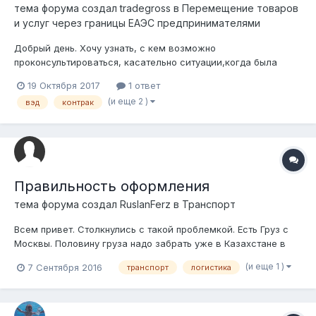
тема форума создал
tradegross
в
Перемещение товаров
и услуг через границы ЕАЭС предпринимателями
Добрый день. Хочу узнать, с кем возможно
проконсультироваться, касательно ситуации,когда была
проведена отгрузка оборудования из Украины в Казахстан, а
19 Октября 2017
1 ответ
остаток оплаты компания покупатель так и не перечисляет.
(и еще 2 )
вэд
контрак
Имеет ли смысл судиться, насколько это затратно,
возможно есть компании с опытом таких дел...
Правильность оформления
тема форума создал
RuslanFerz
в
Транспорт
Всем привет. Столкнулись с такой проблемкой. Есть Груз с
Москвы. Половину груза надо забрать уже в Казахстане в
Астане и все вместе привезти в Алматы. Подскажите не
(и еще 1 )
7 Сентября 2016
транспорт
логистика
будет ли каких нарушений? И как правильно заполнить СМР.
Машина на казахстанских номерах